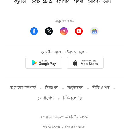
বন্ধুসভা
চিরন্তন ১৯৭১
ইপেপার
প্রথমা
মোবাইল ভ্যাস
অনুসরণ করুন
মোবাইল অ্যাপস ডাউনলোড করুন
আমাদের সম্পর্কে
বিজ্ঞাপন
সার্কুলেশন
নীতি ও শর্ত
যোগাযোগ
নিউজলেটার
সম্পাদক ও প্রকাশক: মতিউর রহমান
স্বত্ব © ১৯৯৮-২০২৬ প্রথম আলো