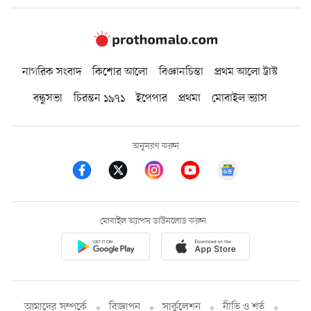
নাগরিক সংবাদ
কিশোর আলো
বিজ্ঞানচিন্তা
প্রথম আলো ট্রাস্ট
বন্ধুসভা
চিরন্তন ১৯৭১
ইপেপার
প্রথমা
মোবাইল ভ্যাস
অনুসরণ করুন
মোবাইল অ্যাপস ডাউনলোড করুন
আমাদের সম্পর্কে
বিজ্ঞাপন
সার্কুলেশন
নীতি ও শর্ত