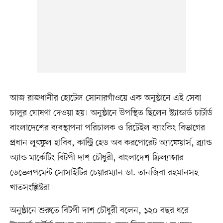
আজ রাজধানীর হোটেল সোনারগাঁওয়ে এক অনুষ্ঠানে এই সেবা
চালুর ঘোষণা দেওয়া হয়। অনুষ্ঠানে উপস্থিত ছিলেন স্ট্যান্ডার্ড চার্টার্ড
বাংলাদেশের ব্যবস্থাপনা পরিচালক ও রিটেইল ব্যাংকিং বিভাগের
প্রধান লুৎফুল হাবিব, কান্ট্রি হেড অব করপোরেট অ্যাফেয়ার্স, ব্র্যান্ড
অ্যান্ড মার্কেটিং বিটপী দাশ চৌধুরী, বাংলাদেশ ফ্রিল্যান্সার
ডেভেলপমেন্ট সোসাইটির চেয়ারম্যান ডা. তানজিবা রহমানসহ
খাতসংশ্লিষ্টরা।
অনুষ্ঠানে শুরুতে বিটপী দাশ চৌধুরী বলেন, ১২০ বছর ধরে