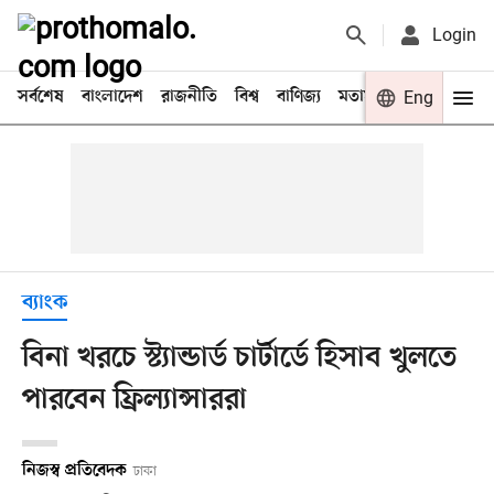
Login
সর্বশেষ
বাংলাদেশ
রাজনীতি
বিশ্ব
বাণিজ্য
মতামত
খেলা
Eng
বিনো
ব্যাংক
বিনা খরচে স্ট্যান্ডার্ড চার্টার্ডে হিসাব খুলতে
পারবেন ফ্রিল্যান্সাররা
নিজস্ব প্রতিবেদক
ঢাকা