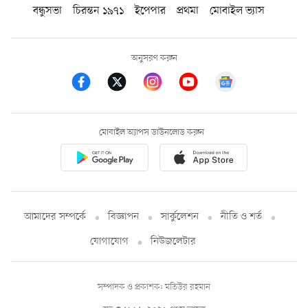
বন্ধুসভা
চিরন্তন ১৯৭১
ইপেপার
প্রথমা
মোবাইল ভ্যাস
অনুসরণ করুন
মোবাইল অ্যাপস ডাউনলোড করুন
আমাদের সম্পর্কে
বিজ্ঞাপন
সার্কুলেশন
নীতি ও শর্ত
যোগাযোগ
নিউজলেটার
সম্পাদক ও প্রকাশক: মতিউর রহমান