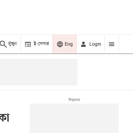
খুঁজুন
ই-পেপার
Login
Eng
কা