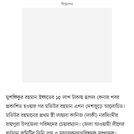
মুশফিকুর রহমান ইফাতের ১৫ লাখ টাকায় ছাগল কেনার খবর
প্রকাশিত হওয়ার পর মতিউর রহমান এখন দেশজুড়ে আলোচিত।
মতিউর রহমানের প্রথম স্ত্রী লায়লা কানিজ (লাকী) নরসিংদীর
রায়পুরা উপজেলা পরিষদের চেয়ারম্যান। জেলা আওয়ামী লীগের
বর্তমান কমিটির তিনি ত্রাণ ও সমাজকল্যাণবিষয়ক সম্পাদক।