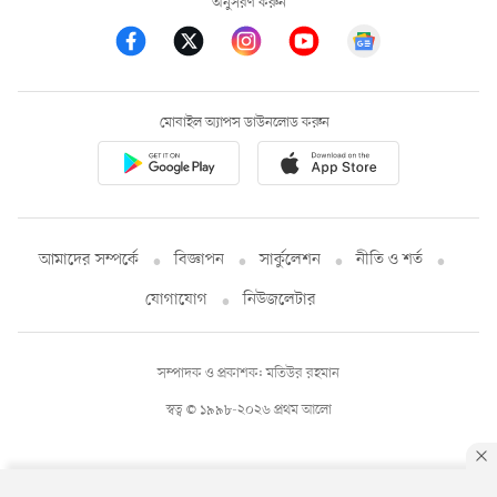
অনুসরণ করুন
মোবাইল অ্যাপস ডাউনলোড করুন
আমাদের সম্পর্কে
বিজ্ঞাপন
সার্কুলেশন
নীতি ও শর্ত
যোগাযোগ
নিউজলেটার
সম্পাদক ও প্রকাশক: মতিউর রহমান
স্বত্ব © ১৯৯৮-২০২৬ প্রথম আলো