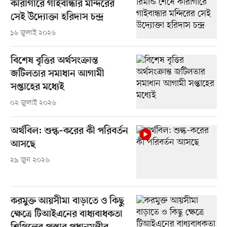
কারাগারে গাইবান্ধার মন্দিরের
সেই উদ্যোক্তা হরিদাস চন্দ্র
১৬ জুলাই ২০২৬
বিশেষ বৃত্তির অর্থসংক্রান্ত
জটিলতার সমাধান আগামী
সপ্তাহের মধ্যেই
০২ জুলাই ২০২৬
অর্থবিল: শুল্ক–করের কী পরিবর্তন
আসছে
২৯ জুন ২০২৬
করমুক্ত আয়সীমা বাড়াতে ও কিছু
ক্ষেত্রে টিআইএনের বাধ্যবাধকতা