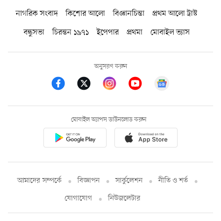
নাগরিক সংবাদ
কিশোর আলো
বিজ্ঞানচিন্তা
প্রথম আলো ট্রাস্ট
বন্ধুসভা
চিরন্তন ১৯৭১
ইপেপার
প্রথমা
মোবাইল ভ্যাস
অনুসরণ করুন
মোবাইল অ্যাপস ডাউনলোড করুন
আমাদের সম্পর্কে
বিজ্ঞাপন
সার্কুলেশন
নীতি ও শর্ত
যোগাযোগ
নিউজলেটার