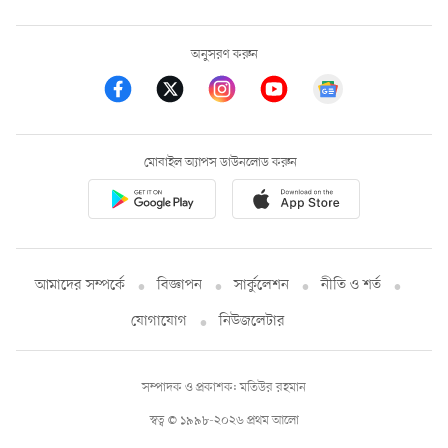
অনুসরণ করুন
মোবাইল অ্যাপস ডাউনলোড করুন
আমাদের সম্পর্কে
বিজ্ঞাপন
সার্কুলেশন
নীতি ও শর্ত
যোগাযোগ
নিউজলেটার
সম্পাদক ও প্রকাশক: মতিউর রহমান
স্বত্ব © ১৯৯৮-২০২৬ প্রথম আলো