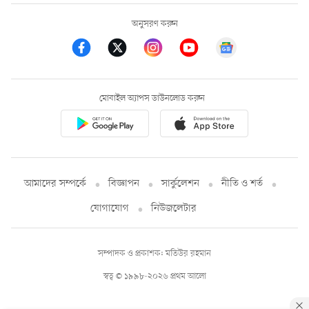
অনুসরণ করুন
মোবাইল অ্যাপস ডাউনলোড করুন
আমাদের সম্পর্কে
বিজ্ঞাপন
সার্কুলেশন
নীতি ও শর্ত
যোগাযোগ
নিউজলেটার
সম্পাদক ও প্রকাশক: মতিউর রহমান
স্বত্ব © ১৯৯৮-২০২৬ প্রথম আলো