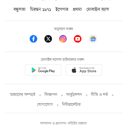
বন্ধুসভা
চিরন্তন ১৯৭১
ইপেপার
প্রথমা
মোবাইল ভ্যাস
অনুসরণ করুন
মোবাইল অ্যাপস ডাউনলোড করুন
আমাদের সম্পর্কে
বিজ্ঞাপন
সার্কুলেশন
নীতি ও শর্ত
যোগাযোগ
নিউজলেটার
সম্পাদক ও প্রকাশক: মতিউর রহমান