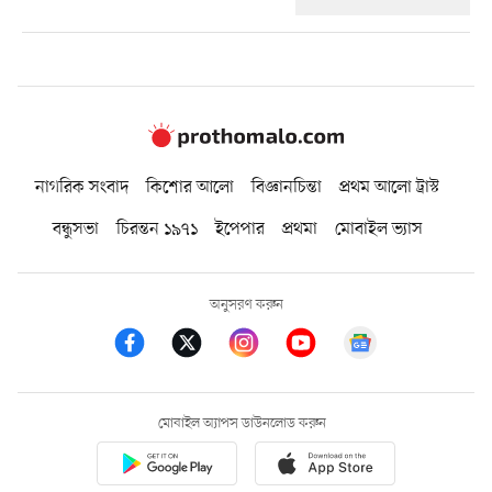
নাগরিক সংবাদ
কিশোর আলো
বিজ্ঞানচিন্তা
প্রথম আলো ট্রাস্ট
বন্ধুসভা
চিরন্তন ১৯৭১
ইপেপার
প্রথমা
মোবাইল ভ্যাস
অনুসরণ করুন
মোবাইল অ্যাপস ডাউনলোড করুন