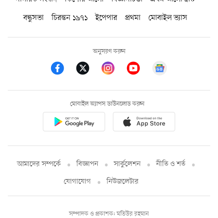
বন্ধুসভা
চিরন্তন ১৯৭১
ইপেপার
প্রথমা
মোবাইল ভ্যাস
অনুসরণ করুন
মোবাইল অ্যাপস ডাউনলোড করুন
আমাদের সম্পর্কে
বিজ্ঞাপন
সার্কুলেশন
নীতি ও শর্ত
যোগাযোগ
নিউজলেটার
সম্পাদক ও প্রকাশক: মতিউর রহমান