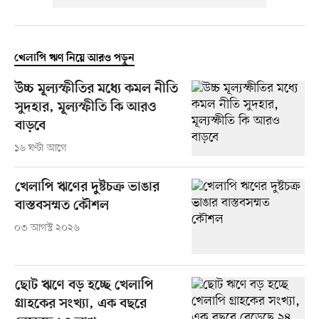
খেলাপি ঋণ নিয়ে আরও পড়ুন
উচ্চ মূল্যস্ফীতির মধ্যে কমল নীতি
সুদহার, মূল্যস্ফীতি কি আরও
বাড়বে
১৬ ঘণ্টা আগে
খেলাপি ঋণের দুষ্টচক্র ভাঙার
বাস্তবসম্মত কৌশল
০৩ আগস্ট ২০২৬
ছোট ঋণে বড় হচ্ছে খেলাপি
গ্রাহকের সংখ্যা, এক বছরে