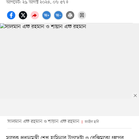
আপডেট: ২৯ আগস্ট ২০২৪, ০৭: ৫৭
সালমান এফ রহমান ও শায়ান এফ রহমান
ফাইল ছবি
সাবেক প্রধানমন্ত্রী শেখ হাসিনার উপদেষ্টা ও বেক্সিমকো গ্রুপের