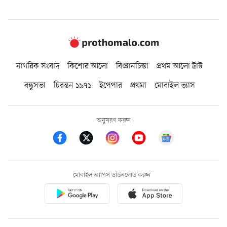
নাগরিক সংবাদ
কিশোর আলো
বিজ্ঞানচিন্তা
প্রথম আলো ট্রাস্ট
বন্ধুসভা
চিরন্তন ১৯৭১
ইপেপার
প্রথমা
মোবাইল ভ্যাস
অনুসরণ করুন
মোবাইল অ্যাপস ডাউনলোড করুন