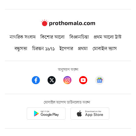
নাগরিক সংবাদ
কিশোর আলো
বিজ্ঞানচিন্তা
প্রথম আলো ট্রাস্ট
বন্ধুসভা
চিরন্তন ১৯৭১
ইপেপার
প্রথমা
মোবাইল ভ্যাস
অনুসরণ করুন
মোবাইল অ্যাপস ডাউনলোড করুন