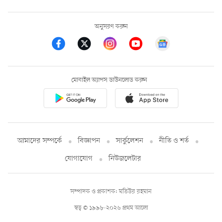
অনুসরণ করুন
মোবাইল অ্যাপস ডাউনলোড করুন
আমাদের সম্পর্কে
বিজ্ঞাপন
সার্কুলেশন
নীতি ও শর্ত
যোগাযোগ
নিউজলেটার
সম্পাদক ও প্রকাশক: মতিউর রহমান
স্বত্ব © ১৯৯৮-২০২৬ প্রথম আলো