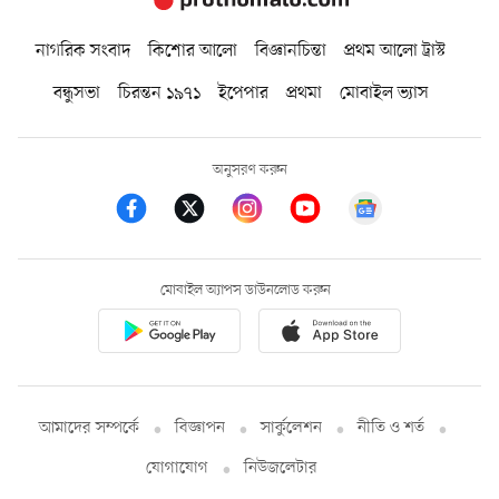
নাগরিক সংবাদ
কিশোর আলো
বিজ্ঞানচিন্তা
প্রথম আলো ট্রাস্ট
বন্ধুসভা
চিরন্তন ১৯৭১
ইপেপার
প্রথমা
মোবাইল ভ্যাস
অনুসরণ করুন
মোবাইল অ্যাপস ডাউনলোড করুন
আমাদের সম্পর্কে
বিজ্ঞাপন
সার্কুলেশন
নীতি ও শর্ত
যোগাযোগ
নিউজলেটার