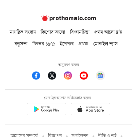
নাগরিক সংবাদ
কিশোর আলো
বিজ্ঞানচিন্তা
প্রথম আলো ট্রাস্ট
বন্ধুসভা
চিরন্তন ১৯৭১
ইপেপার
প্রথমা
মোবাইল ভ্যাস
অনুসরণ করুন
মোবাইল অ্যাপস ডাউনলোড করুন
আমাদের সম্পর্কে
বিজ্ঞাপন
সার্কুলেশন
নীতি ও শর্ত