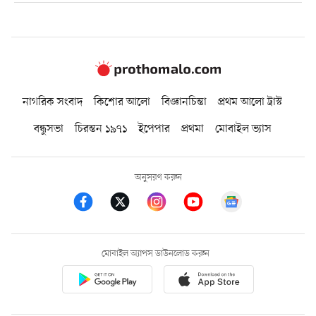
নাগরিক সংবাদ
কিশোর আলো
বিজ্ঞানচিন্তা
প্রথম আলো ট্রাস্ট
বন্ধুসভা
চিরন্তন ১৯৭১
ইপেপার
প্রথমা
মোবাইল ভ্যাস
অনুসরণ করুন
মোবাইল অ্যাপস ডাউনলোড করুন