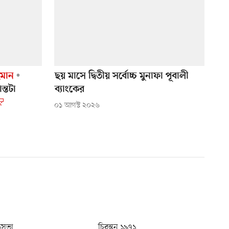
হমান
ছয় মাসে দ্বিতীয় সর্বোচ্চ মুনাফা পূবালী
ন্তটা
ব্যাংকের
০১ আগস্ট ২০২৬
ধুসভা
চিরন্তন ১৯৭১