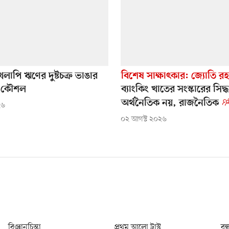
লাপি ঋণের দুষ্টচক্র ভাঙার
বিশেষ সাক্ষাৎকার: জ্যোতি র
মত কৌশল
ব্যাংকিং খাতের সংস্কারের সিদ্ধা
অর্থনৈতিক নয়, রাজনৈতিক
২৬
০২ আগস্ট ২০২৬
বিজ্ঞানচিন্তা
প্রথম আলো ট্রাস্ট
বন্