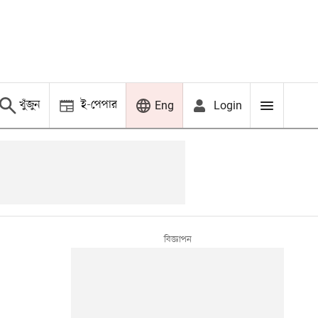
খুঁজুন
ই-পেপার
Login
Eng