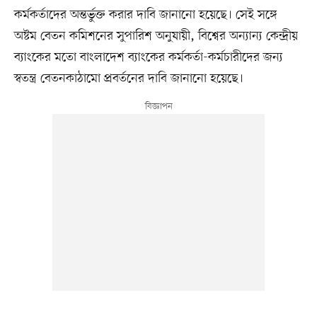
কর্মকর্তাদের অন্তর্ভুক্ত করার দাবি জানানো হয়েছে। সেই সঙ্গে
অষ্টম বেতন কমিশনের সুপারিশ অনুযায়ী, বিশ্বের অন্যান্য কেন্দ্রীয়
ব্যাংকের মতো বাংলাদেশ ব্যাংকের কর্মকর্তা-কর্মচারীদের জন্য
স্বতন্ত্র বেতনকাঠামো প্রবর্তনের দাবি জানানো হয়েছে।