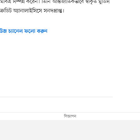
মবিএ সম্পন্ন করেন। তিনি আন্তর্জাতিকভাবে স্বীকৃত মুডিস
েডিট অ্যানালাইসিসে সনদপ্রাপ্ত।
উজ চ্যানেল ফলো করুন