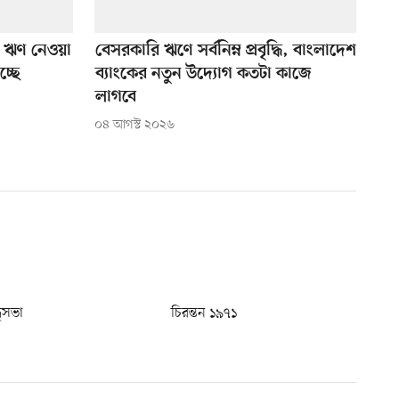
ও ঋণ নেওয়া
বেসরকারি ঋণে সর্বনিম্ন প্রবৃদ্ধি, বাংলাদেশ
চ্ছে
ব্যাংকের নতুন উদ্যোগ কতটা কাজে
লাগবে
০৪ আগস্ট ২০২৬
ধুসভা
চিরন্তন ১৯৭১