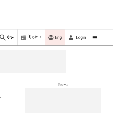
খুঁজুন
ই-পেপার
Login
Eng
দ