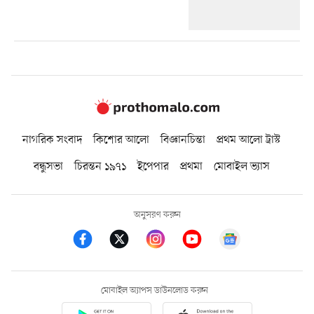
নাগরিক সংবাদ
কিশোর আলো
বিজ্ঞানচিন্তা
প্রথম আলো ট্রাস্ট
বন্ধুসভা
চিরন্তন ১৯৭১
ইপেপার
প্রথমা
মোবাইল ভ্যাস
অনুসরণ করুন
মোবাইল অ্যাপস ডাউনলোড করুন