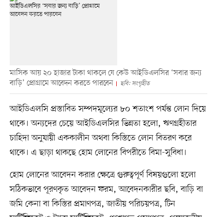
মাসিক আয় ২০ হাজার টাকা থাকলে যে কেউ আইডিএলসির ‘সবার জন্য
বাড়ি’ প্রোগ্রামে আবেদন করতে পারবেন
ছবি: সংগৃহীত
আইডিএলসি প্রস্তাবিত সম্পদমূল্যের ৮০ শতাংশ পর্যন্ত লোন দিয়ে
থাকে। অন্যদের চেয়ে আইডিএলসির ভিন্নতা হলো, ঋণগ্রহীতার
চাহিদা অনুযায়ী এককালীন অথবা কিস্তিতে লোন বিতরণ করে
থাকে। এ ছাড়া থাকছে হোম লোনের বিপরীতে বিমা-সুবিধা।
হোম লোনের আবেদন করার ক্ষেত্রে গুরুত্বপূর্ণ বিষয়গুলো হলো
সঠিকভাবে পূরণকৃত আবেদন ফরম, আবেদনকারীর ছবি, বাড়ি বা
জমি কেনা বা কিস্তির প্রমাণপত্র, জাতীয় পরিচয়পত্র, টিন