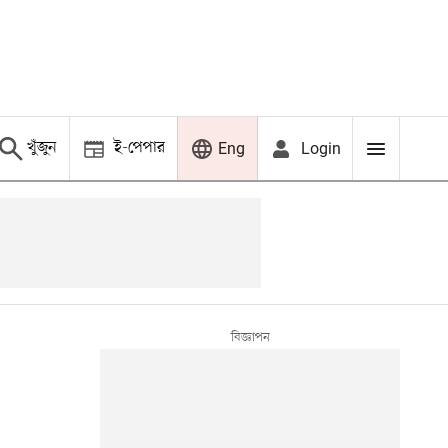
খুঁজুন
ই-পেপার
Login
Eng