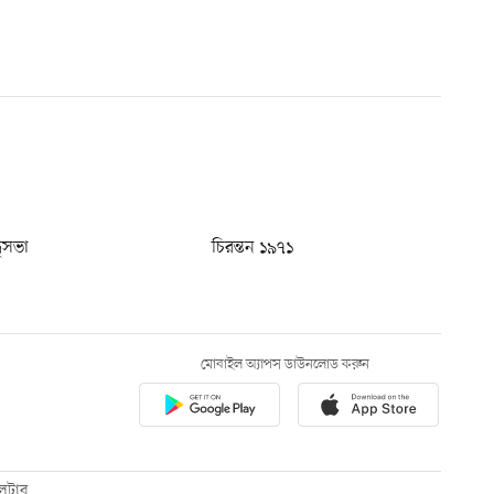
ধুসভা
চিরন্তন ১৯৭১
মোবাইল অ্যাপস ডাউনলোড করুন
েটার