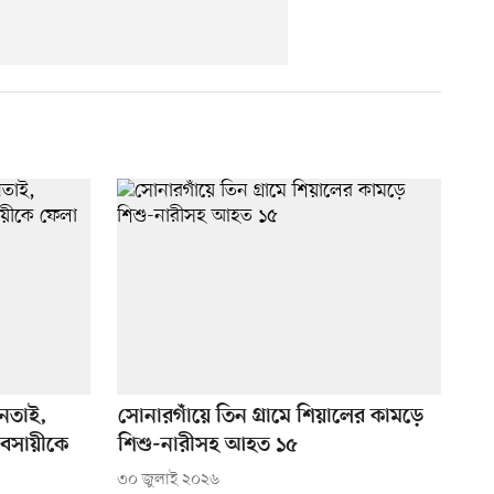
িনতাই,
সোনারগাঁয়ে তিন গ্রামে শিয়ালের কামড়ে
যবসায়ীকে
শিশু-নারীসহ আহত ১৫
৩০ জুলাই ২০২৬