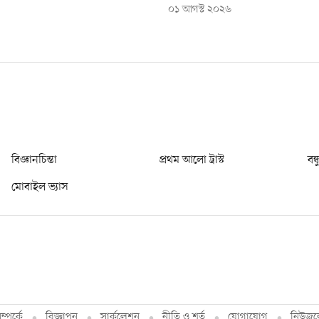
০১ আগস্ট ২০২৬
বিজ্ঞানচিন্তা
প্রথম আলো ট্রাস্ট
বন্
মোবাইল ভ্যাস
্পর্কে
বিজ্ঞাপন
সার্কুলেশন
নীতি ও শর্ত
যোগাযোগ
নিউজল