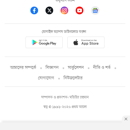
অনুসরণ করুন
মোবাইল অ্যাপস ডাউনলোড করুন
আমাদের সম্পর্কে
বিজ্ঞাপন
সার্কুলেশন
নীতি ও শর্ত
যোগাযোগ
নিউজলেটার
সম্পাদক ও প্রকাশক: মতিউর রহমান
স্বত্ব © ১৯৯৮-২০২৬ প্রথম আলো