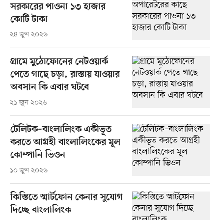
সরকারের পাওনা ১৩ হাজার
কোটি টাকা
২৪ জুন ২০২৬
গ্রামে মুঠোফোনের নেটওয়ার্ক
পেতে গাছে চড়া, রাস্তায় যাওয়ার
অবসান কি এবার ঘটবে
২১ জুন ২০২৬
টেলিটক–বাংলালিংক একীভূত
করতে আগ্রহী বাংলালিংকের মূল
কোম্পানি ভিওন
১০ জুন ২০২৬
কিস্তিতে স্মার্টফোন কেনার সুযোগ
দিচ্ছে বাংলালিংক