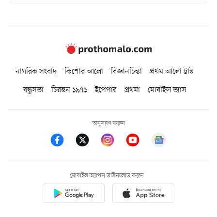
নাগরিক সংবাদ
কিশোর আলো
বিজ্ঞানচিন্তা
প্রথম আলো ট্রাস্ট
বন্ধুসভা
চিরন্তন ১৯৭১
ইপেপার
প্রথমা
মোবাইল ভ্যাস
অনুসরণ করুন
মোবাইল অ্যাপস ডাউনলোড করুন