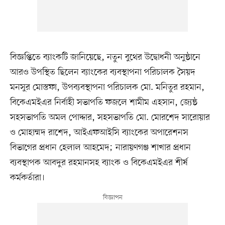
বিজ্ঞপ্তিতে ব্যাংকটি জানিয়েছে, নতুন বুথের উদ্বোধনী অনুষ্ঠানে
আরও উপস্থিত ছিলেন ব্যাংকের ব্যবস্থাপনা পরিচালক সৈয়দ
মনসুর মোস্তফা, উপব্যবস্থাপনা পরিচালক মো. মনিতুর রহমান,
বিকেএমইএর নির্বাহী সভাপতি ফজলে শামীম এহসান, জ্যেষ্ঠ
সহসভাপতি অমল পোদ্দার, সহসভাপতি মো. মোরশেদ সারোয়ার
ও মোহাম্মদ রাশেদ, আইএফআইসি ব্যাংকের অপারেশনস
বিভাগের প্রধান হেলাল আহমেদ; নারায়ণগঞ্জ শাখার প্রধান
ব্যবস্থাপক আবদুর রহমানসহ ব্যাংক ও বিকেএমইএর শীর্ষ
কর্মকর্তারা।