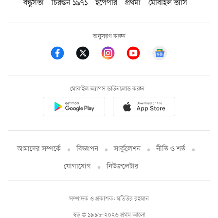
বন্ধুসভা
চিরন্তন ১৯৭১
ইপেপার
প্রথমা
মোবাইল ভ্যাস
অনুসরণ করুন
মোবাইল অ্যাপস ডাউনলোড করুন
আমাদের সম্পর্কে
বিজ্ঞাপন
সার্কুলেশন
নীতি ও শর্ত
যোগাযোগ
নিউজলেটার
সম্পাদক ও প্রকাশক: মতিউর রহমান
স্বত্ব © ১৯৯৮-২০২৬ প্রথম আলো