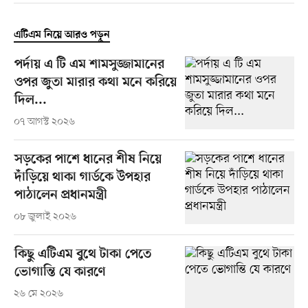
এটিএম নিয়ে আরও পড়ুন
পর্দায় এ টি এম শামসুজ্জামানের
ওপর জুতা মারার কথা মনে করিয়ে
দিল...
০৭ আগস্ট ২০২৬
সড়কের পাশে ধানের শীষ নিয়ে
দাঁড়িয়ে থাকা গার্ডকে উপহার
পাঠালেন প্রধানমন্ত্রী
০৮ জুলাই ২০২৬
কিছু এটিএম বুথে টাকা পেতে
ভোগান্তি যে কারণে
২৬ মে ২০২৬