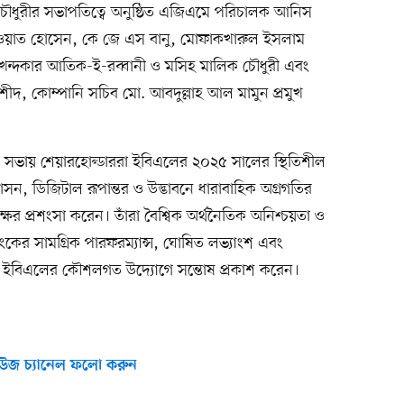
ৌধুরীর সভাপতিত্বে অনুষ্ঠিত এজিএমে পরিচালক আনিস
ওয়াত হোসেন, কে জে এস বানু, মোফাকখারুল ইসলাম
, খন্দকার আতিক-ই-রব্বানী ও মসিহ মালিক চৌধুরী এবং
শীদ, কোম্পানি সচিব মো. আবদুল্লাহ আল মামুন প্রমুখ
ারণ সভায় শেয়ারহোল্ডাররা ইবিএলের ২০২৫ সালের স্থিতিশীল
সন, ডিজিটাল রূপান্তর ও উদ্ভাবনে ধারাবাহিক অগ্রগতির
পক্ষের প্রশংসা করেন। তাঁরা বৈশ্বিক অর্থনৈতিক অনিশ্চয়তা ও
 ব্যাংকের সামগ্রিক পারফরম্যান্স, ঘোষিত লভ্যাংশ এবং
ৃষ্টিতে ইবিএলের কৌশলগত উদ্যোগে সন্তোষ প্রকাশ করেন।
উজ চ্যানেল ফলো করুন