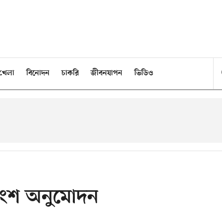
খেলা
বিনোদন
চাকরি
জীবনযাপন
ভিডিও
াংশ অনুমোদন