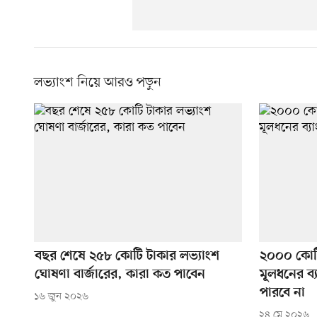
লভ্যাংশ নিয়ে আরও পড়ুন
বছর শেষে ২৫৮ কোটি টাকার লভ্যাংশ
২০০০ কোট
ঘোষণা বার্জারের, কারা কত পাবেন
মূলধনের ব্
পারবে না
১৬ জুন ২০২৬
২৪ মে ২০২৬