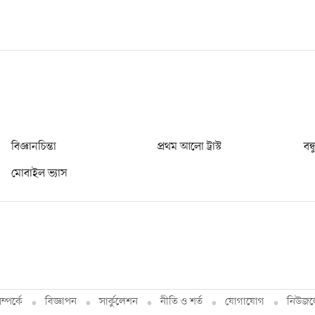
বিজ্ঞানচিন্তা
প্রথম আলো ট্রাস্ট
বন্
মোবাইল ভ্যাস
্পর্কে
বিজ্ঞাপন
সার্কুলেশন
নীতি ও শর্ত
যোগাযোগ
নিউজল