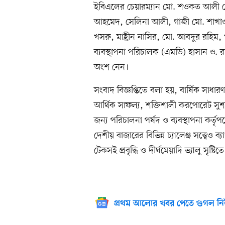
ইবিএলের চেয়ারম্যান মো. শওকত আলী চ
আহমেদ, সেলিনা আলী, গাজী মো. শাখা
খসরু, মাহ্রীন নাসির, মো. আবদুর রহিম
ব্যবস্থাপনা পরিচালক (এমডি) হাসান ও. র
অংশ নেন।
সংবাদ বিজ্ঞপ্তিতে বলা হয়, বার্ষিক সাধ
আর্থিক সাফল্য, শক্তিশালী করপোরেট সুশা
জন্য পরিচালনা পর্ষদ ও ব্যবস্থাপনা কর্তৃ
দেশীয় বাজারের বিভিন্ন চ্যালেঞ্জ সত্ত্বেও
টেকসই প্রবৃদ্ধি ও দীর্ঘমেয়াদি ভ্যালু স
প্রথম আলোর খবর পেতে গুগল নি