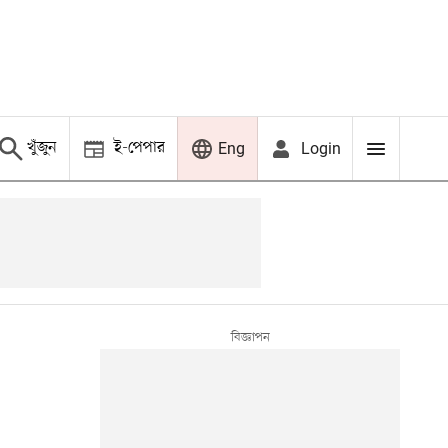
খুঁজুন
ই-পেপার
Login
Eng