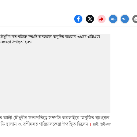
কত আলী চৌধুরীর সভাপতিত্বে সম্প্রতি অনলাইনে অনুষ্ঠিত ব্যাংকের
ডি হাসান ও. রশীদসহ পরিচালকেরা উপস্থিত ছিলেন
ছবি: ইবিএল