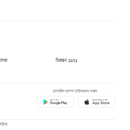
ধুসভা
চিরন্তন ১৯৭১
মোবাইল অ্যাপস ডাউনলোড করুন
েটার