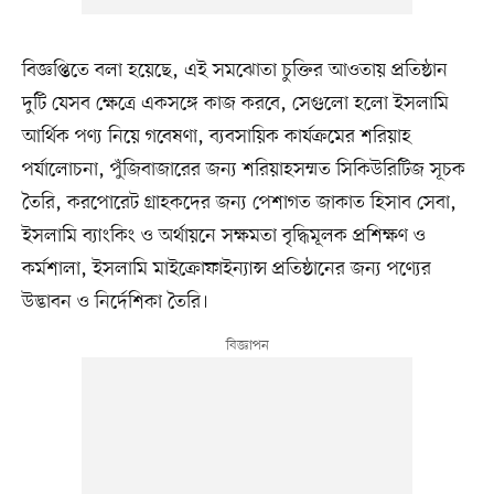
বিজ্ঞপ্তিতে বলা হয়েছে, এই সমঝোতা চুক্তির আওতায় প্রতিষ্ঠান
দুটি যেসব ক্ষেত্রে একসঙ্গে কাজ করবে, সেগুলো হলো ইসলামি
আর্থিক পণ্য নিয়ে গবেষণা, ব্যবসায়িক কার্যক্রমের শরিয়াহ
পর্যালোচনা, পুঁজিবাজারের জন্য শরিয়াহসম্মত সিকিউরিটিজ সূচক
তৈরি, করপোরেট গ্রাহকদের জন্য পেশাগত জাকাত হিসাব সেবা,
ইসলামি ব্যাংকিং ও অর্থায়নে সক্ষমতা বৃদ্ধিমূলক প্রশিক্ষণ ও
কর্মশালা, ইসলামি মাইক্রোফাইন্যান্স প্রতিষ্ঠানের জন্য পণ্যের
উদ্ভাবন ও নির্দেশিকা তৈরি।