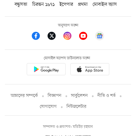
বন্ধুসভা
চিরন্তন ১৯৭১
ইপেপার
প্রথমা
মোবাইল ভ্যাস
অনুসরণ করুন
মোবাইল অ্যাপস ডাউনলোড করুন
আমাদের সম্পর্কে
বিজ্ঞাপন
সার্কুলেশন
নীতি ও শর্ত
যোগাযোগ
নিউজলেটার
সম্পাদক ও প্রকাশক: মতিউর রহমান