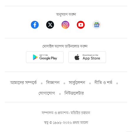
অনুসরণ করুন
মোবাইল অ্যাপস ডাউনলোড করুন
আমাদের সম্পর্কে
বিজ্ঞাপন
সার্কুলেশন
নীতি ও শর্ত
যোগাযোগ
নিউজলেটার
সম্পাদক ও প্রকাশক: মতিউর রহমান
স্বত্ব © ১৯৯৮-২০২৬ প্রথম আলো