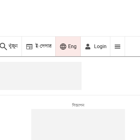
খুঁজুন
ই-পেপার
Login
Eng