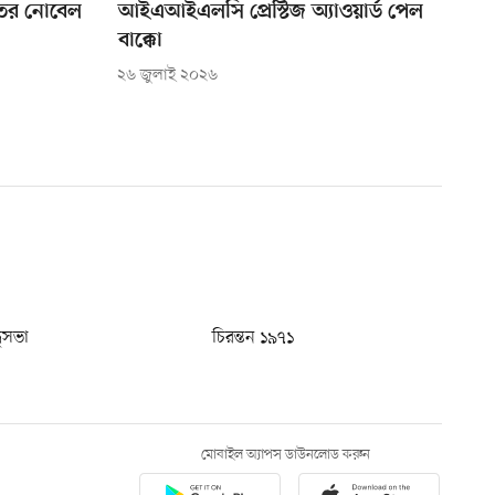
ের নোবেল
আইএআইএলসি প্রেস্টিজ অ্যাওয়ার্ড পেল
বাক্কো
২৬ জুলাই ২০২৬
ধুসভা
চিরন্তন ১৯৭১
মোবাইল অ্যাপস ডাউনলোড করুন