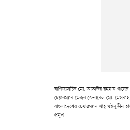
বাণিজ্যসচিব মো. আতাউর রহমান খানের স
চেয়ারম্যান মেজর জেনারেল মো. মেসবাহ উ
বাংলাদেশের চেয়ারম্যান শাহ্ মঈনুদ্দীন
প্রমুখ।