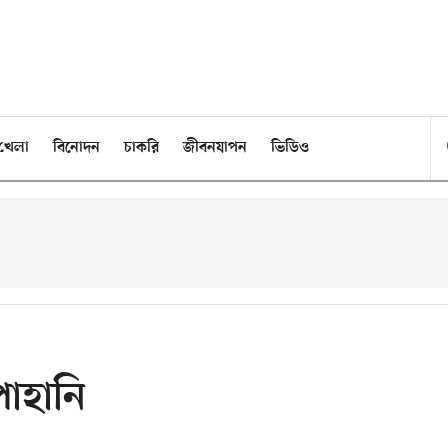
খেলা
বিনোদন
চাকরি
জীবনযাপন
ভিডিও
পাহানি