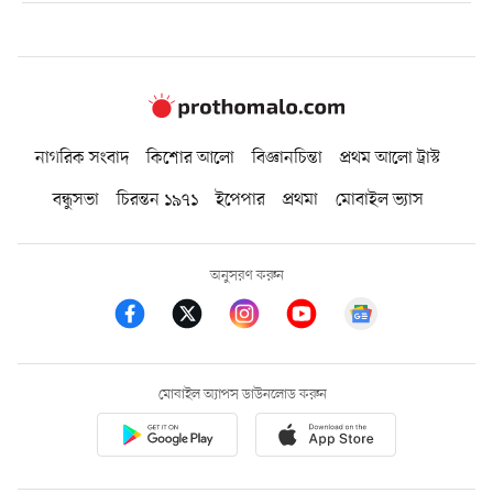
নাগরিক সংবাদ
কিশোর আলো
বিজ্ঞানচিন্তা
প্রথম আলো ট্রাস্ট
বন্ধুসভা
চিরন্তন ১৯৭১
ইপেপার
প্রথমা
মোবাইল ভ্যাস
অনুসরণ করুন
মোবাইল অ্যাপস ডাউনলোড করুন