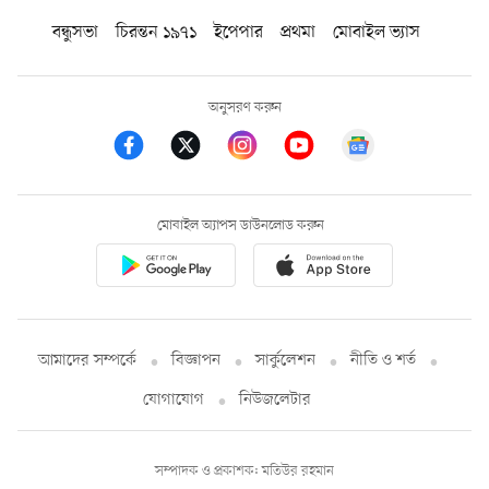
বন্ধুসভা
চিরন্তন ১৯৭১
ইপেপার
প্রথমা
মোবাইল ভ্যাস
অনুসরণ করুন
মোবাইল অ্যাপস ডাউনলোড করুন
আমাদের সম্পর্কে
বিজ্ঞাপন
সার্কুলেশন
নীতি ও শর্ত
যোগাযোগ
নিউজলেটার
সম্পাদক ও প্রকাশক: মতিউর রহমান