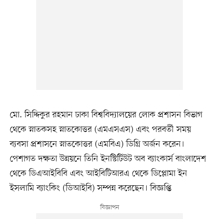
মো. সিদ্দিকুর রহমান ঢাকা বিশ্ববিদ্যালয়ের লোক প্রশাসন বিভাগ
থেকে স্নাতকসহ স্নাতকোত্তর (এমএসএস) এবং পরবর্তী সময়
ব্যবসা প্রশাসনে স্নাতকোত্তর (এমবিএ) ডিগ্রি অর্জন করেন।
পেশাগত দক্ষতা উন্নয়নে তিনি ইনস্টিটিউট অব ব্যাংকার্স বাংলাদেশ
থেকে ডিএআইবিবি এবং আইবিটিআরএ থেকে ডিপ্লোমা ইন
ইসলামি ব্যাংকিং (ডিআইবি) সম্পন্ন করেছেন। বিজ্ঞপ্তি