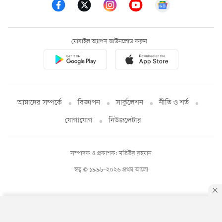
মোবাইল অ্যাপস ডাউনলোড করুন
আমাদের সম্পর্কে
বিজ্ঞাপন
সার্কুলেশন
নীতি ও শর্ত
যোগাযোগ
নিউজলেটার
সম্পাদক ও প্রকাশক: মতিউর রহমান
স্বত্ব © ১৯৯৮-২০২৬ প্রথম আলো