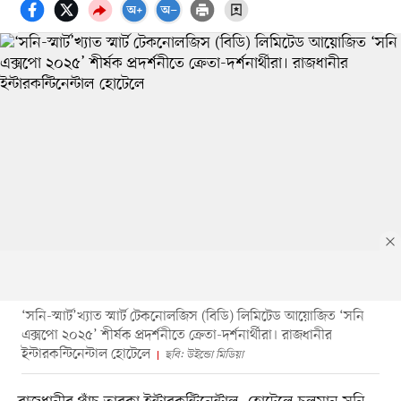
‘সনি-স্মার্ট’খ্যাত স্মার্ট টেকনোলজিস (বিডি) লিমিটেড আয়োজিত ‘সনি
এক্সপো ২০২৫’ শীর্ষক প্রদর্শনীতে ক্রেতা-দর্শনার্থীরা। রাজধানীর
ইন্টারকন্টিনেন্টাল হোটেলে
ছবি: উইন্ডো মিডিয়া