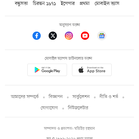
বন্ধুসভা
চিরন্তন ১৯৭১
ইপেপার
প্রথমা
মোবাইল ভ্যাস
অনুসরণ করুন
মোবাইল অ্যাপস ডাউনলোড করুন
আমাদের সম্পর্কে
বিজ্ঞাপন
সার্কুলেশন
নীতি ও শর্ত
যোগাযোগ
নিউজলেটার
সম্পাদক ও প্রকাশক: মতিউর রহমান
স্বত্ব © ১৯৯৮-২০২৬ প্রথম আলো