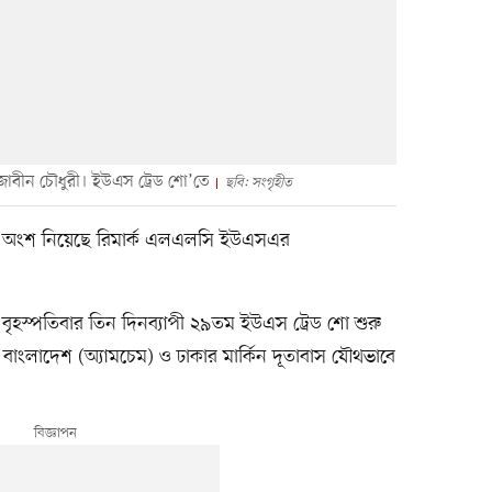
েহজাবীন চৌধুরী। ইউএস ট্রেড শো’তে
ছবি: সংগৃহীত
শোতে অংশ নিয়েছে রিমার্ক এলএলসি ইউএসএর
 বৃহস্পতিবার তিন দিনব্যাপী ২৯তম ইউএস ট্রেড শো শুরু
 বাংলাদেশ (অ্যামচেম) ও ঢাকার মার্কিন দূতাবাস যৌথভাবে