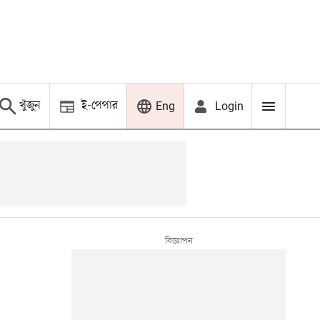
খুঁজুন
ই-পেপার
Login
Eng