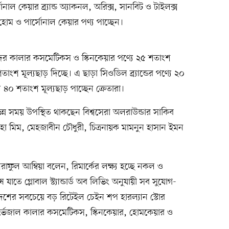
সোনাল কেয়ার ব্র্যান্ড অ্যাকনল, অরিক্স, সানবিট ও টাইলক্স
, হোম ও পার্সোনাল কেয়ার পণ্য পাচ্ছেন।
েতাদের কালার কসমেটিকস ও স্কিনকেয়ার পণ্যে ২৫ শতাংশ
ংশ মূল্যছাড় দিচ্ছে। এ ছাড়া সিওডিল ব্র্যান্ডের পণ্যে ২০
্যে ৪০ শতাংশ মূল্যছাড় পাচ্ছেন ক্রেতারা।
 বিভিন্ন সময় উপস্থিত থাকছেন বিশ্বসেরা অলরাউন্ডার সাকিব
নহা মিম, মেহজাবীন চৌধুরী, চিত্রনায়ক মামনুন হাসান ইমন
াফুল আম্বিয়া বলেন, রিমার্কের লক্ষ্য হচ্ছে নকল ও
যাতে গ্লোবাল স্ট্যান্ডার্ড অব লিভিং অনুযায়ী সব সুযোগ-
 দেশের সবচেয়ে বড় রিটেইল চেইন শপ হারল্যান স্টোর
র্ভেজাল কালার কসমেটিকস, স্কিনকেয়ার, হোমকেয়ার ও