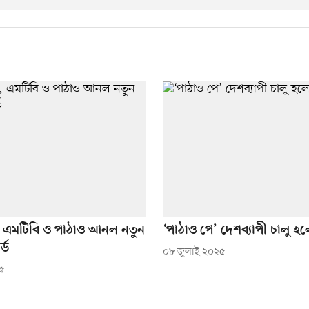
্ড, এমটিবি ও পাঠাও আনল নতুন
‘পাঠাও পে’ দেশব্যাপী চালু
্ড
০৮ জুলাই ২০২৫
৫