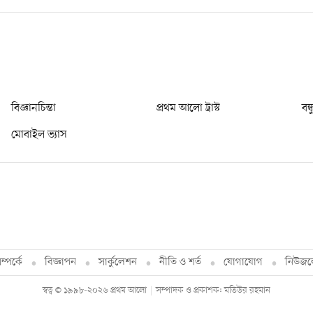
বিজ্ঞানচিন্তা
প্রথম আলো ট্রাস্ট
বন্
মোবাইল ভ্যাস
্পর্কে
বিজ্ঞাপন
সার্কুলেশন
নীতি ও শর্ত
যোগাযোগ
নিউজল
স্বত্ব © ১৯৯৮-২০২৬ প্রথম আলো
সম্পাদক ও প্রকাশক: মতিউর রহমান