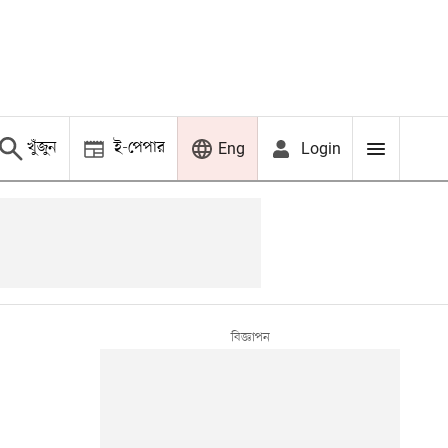
খুঁজুন
ই-পেপার
Login
Eng