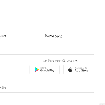
ধুসভা
চিরন্তন ১৯৭১
মোবাইল অ্যাপস ডাউনলোড করুন
েটার