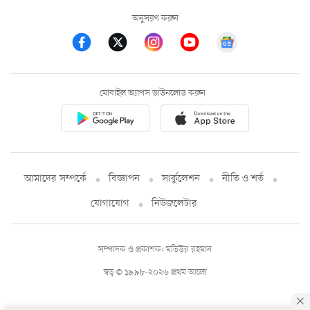
অনুসরণ করুন
মোবাইল অ্যাপস ডাউনলোড করুন
আমাদের সম্পর্কে
বিজ্ঞাপন
সার্কুলেশন
নীতি ও শর্ত
যোগাযোগ
নিউজলেটার
সম্পাদক ও প্রকাশক: মতিউর রহমান
স্বত্ব © ১৯৯৮-২০২৬ প্রথম আলো