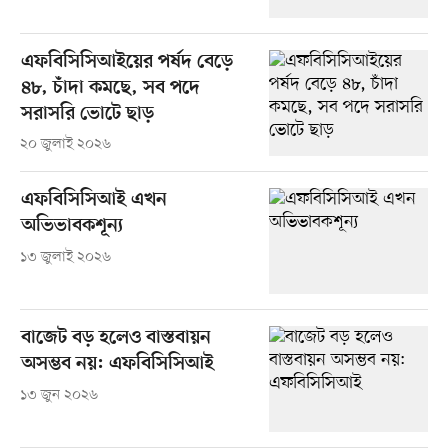
এফবিসিসিআইয়ের পর্ষদ বেড়ে
৪৮, চাঁদা কমছে, সব পদে
সরাসরি ভোটে ছাড়
২০ জুলাই ২০২৬
এফবিসিসিআই এখন
অভিভাবকশূন্য
১৩ জুলাই ২০২৬
বাজেট বড় হলেও বাস্তবায়ন
অসম্ভব নয়: এফবিসিসিআই
১৩ জুন ২০২৬