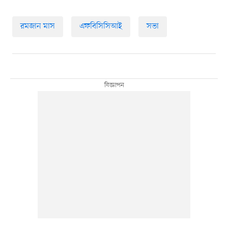
রমজান মাস
এফবিসিসিআই
সভা