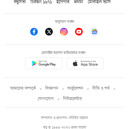
বন্ধুসভা
চিরন্তন ১৯৭১
ইপেপার
প্রথমা
মোবাইল ভ্যাস
অনুসরণ করুন
মোবাইল অ্যাপস ডাউনলোড করুন
আমাদের সম্পর্কে
বিজ্ঞাপন
সার্কুলেশন
নীতি ও শর্ত
যোগাযোগ
নিউজলেটার
সম্পাদক ও প্রকাশক: মতিউর রহমান
স্বত্ব © ১৯৯৮-২০২৬ প্রথম আলো