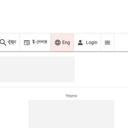
খুঁজুন
ই-পেপার
Login
Eng