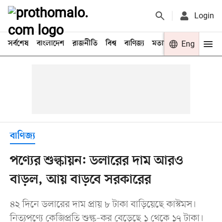
Login
সর্বশেষ
বাংলাদেশ
রাজনীতি
বিশ্ব
বাণিজ্য
মতামত
খেলা
Eng
বিনো
বাণিজ্য
পণ্যের শুল্কায়ন: ডলারের দাম আরও
বাড়ল, আয় বাড়বে সরকারের
৪২ দিনে ডলারের দাম প্রায় ৮ টাকা বাড়িয়েছে কাস্টমস।
নিত্যপণ্যে কেজিপ্রতি শুল্ক–কর বেড়েছে ১ থেকে ১৭ টাকা।