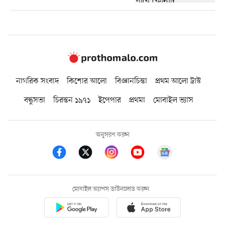
নাগরিক সংবাদ
কিশোর আলো
বিজ্ঞানচিন্তা
প্রথম আলো ট্রাস্ট
বন্ধুসভা
চিরন্তন ১৯৭১
ইপেপার
প্রথমা
মোবাইল ভ্যাস
অনুসরণ করুন
মোবাইল অ্যাপস ডাউনলোড করুন