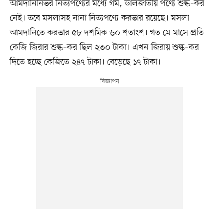
আমদানিনির্ভর নিত্যপণ্যের মধ্যে গম, ডালজাতীয় পণ্যে শুল্ক–কর
নেই। তবে মসলাসহ নানা নিত্যপণ্যে করভার রয়েছে। মসলা
আমদানিতে করভার ৫৮ দশমিক ৬০ শতাংশ। গত মে মাসে প্রতি
কেজি জিরার শুল্ক–কর ছিল ২৩০ টাকা। এখন জিরায় শুল্ক–কর
দিতে হচ্ছে কেজিতে ২৪৭ টাকা। বেড়েছে ১৭ টাকা।