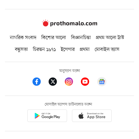
নাগরিক সংবাদ
কিশোর আলো
বিজ্ঞানচিন্তা
প্রথম আলো ট্রাস্ট
বন্ধুসভা
চিরন্তন ১৯৭১
ইপেপার
প্রথমা
মোবাইল ভ্যাস
অনুসরণ করুন
মোবাইল অ্যাপস ডাউনলোড করুন