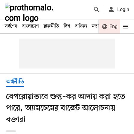
Login
সর্বশেষ
বাংলাদেশ
রাজনীতি
বিশ্ব
বাণিজ্য
মতামত
খেলা
Eng
বিনো
অর্থনীতি
বেপরোয়াভাবে শুল্ক–কর আদায় করা হতে
পারে, অ্যামচেমের বাজেট আলোচনায়
বক্তারা