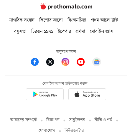
নাগরিক সংবাদ
কিশোর আলো
বিজ্ঞানচিন্তা
প্রথম আলো ট্রাস্ট
বন্ধুসভা
চিরন্তন ১৯৭১
ইপেপার
প্রথমা
মোবাইল ভ্যাস
অনুসরণ করুন
মোবাইল অ্যাপস ডাউনলোড করুন
আমাদের সম্পর্কে
বিজ্ঞাপন
সার্কুলেশন
নীতি ও শর্ত
যোগাযোগ
নিউজলেটার