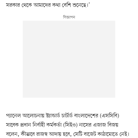
সরকার থেকে আমাদের কথা বেশি শুনেছে।’
প্যানেল আলোচনায় স্ট্যান্ডার্ড চার্টার্ড বাংলাদেশের (এসসিবি)
সাবেক প্রধান নির্বাহী কর্মকর্তা (সিইও) নাসের এজাজ বিজয়
বলেন, কীভাবে রাজস্ব আদায় হবে, সেটি বাজেট কাঠামোতে নেই।