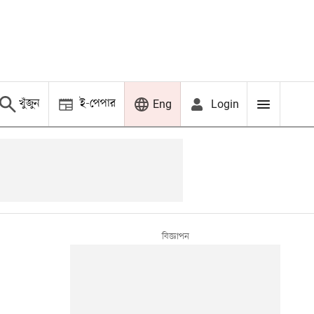
খুঁজুন
ই-পেপার
Login
Eng