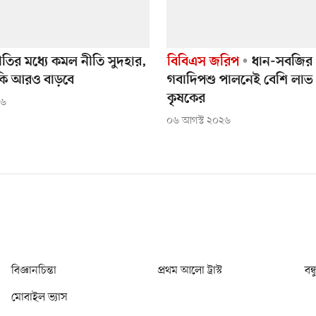
্ফীতির মধ্যে কমল নীতি সুদহার,
বিবিএস জরিপ
ধান-সবজির 
ি কি আরও বাড়বে
গবাদিপশু পালনেই বেশি লাভ ক্ষ
কৃষকের
২৬
০৬ আগস্ট ২০২৬
বিজ্ঞানচিন্তা
প্রথম আলো ট্রাস্ট
বন্
মোবাইল ভ্যাস