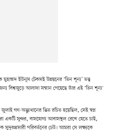
পক মুহাম্মদ ইউনূস টেকসই উন্নয়নের ‘তিন শূন্য’ তত্ত্ব
র জন্য বিশ্বজুড়ে আলাদা সম্মান পেয়েছে তাঁর এই ‘তিন শূন্য'
ে জুলাই গণ-অভ্যুত্থানের ভিত রচিত হয়েছিল, সেই স্বপ্ন
রা একটি সুন্দর, বাসযোগ্য আবাসস্থল রেখে যেতে চাই,
সুদূরপ্রসারী পরিবর্তনের ঢেউ। আমরা সে লক্ষ্যকে