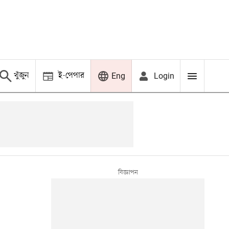
খুঁজুন
ই-পেপার
Login
Eng