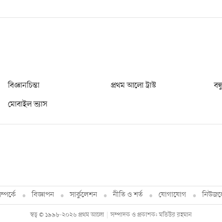
বিজ্ঞানচিন্তা
প্রথম আলো ট্রাস্ট
বন্
মোবাইল ভ্যাস
্পর্কে
বিজ্ঞাপন
সার্কুলেশন
নীতি ও শর্ত
যোগাযোগ
নিউজল
স্বত্ব © ১৯৯৮-২০২৬ প্রথম আলো
সম্পাদক ও প্রকাশক: মতিউর রহমান