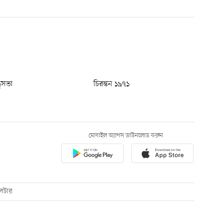
ধুসভা
চিরন্তন ১৯৭১
মোবাইল অ্যাপস ডাউনলোড করুন
েটার