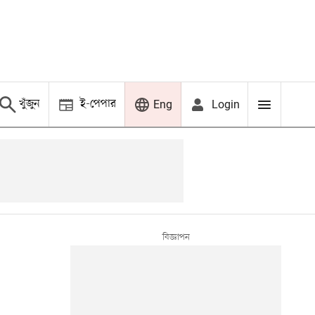
খুঁজুন
ই-পেপার
Login
Eng