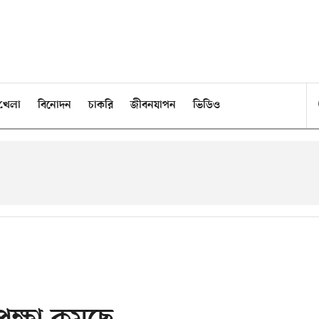
খেলা
বিনোদন
চাকরি
জীবনযাপন
ভিডিও