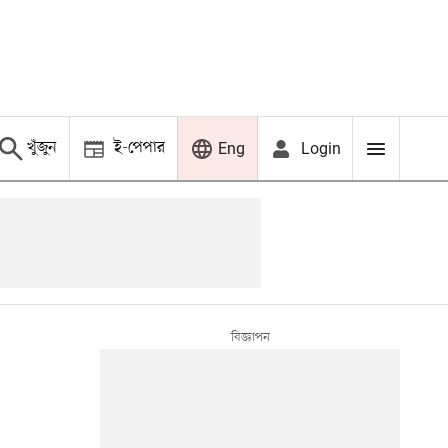
খুঁজুন
ই-পেপার
Login
Eng