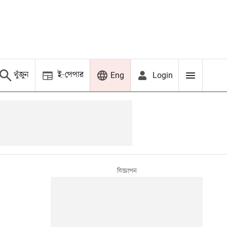
খুঁজুন
ই-পেপার
Login
Eng