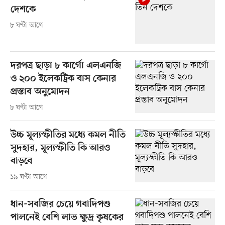
দেশকে
৮ ঘণ্টা আগে
দরপত্র ছাড়া ৮ কার্গো এলএনজি
ও ২০০ ইলেকট্রিক বাস কেনার
প্রস্তাব অনুমোদন
৮ ঘণ্টা আগে
উচ্চ মূল্যস্ফীতির মধ্যে কমল নীতি
সুদহার, মূল্যস্ফীতি কি আরও
বাড়বে
১৯ ঘণ্টা আগে
ধান-সবজির চেয়ে গবাদিপশু
পালনেই বেশি লাভ ক্ষুদ্র কৃষকের