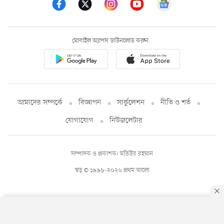
মোবাইল অ্যাপস ডাউনলোড করুন
আমাদের সম্পর্কে
বিজ্ঞাপন
সার্কুলেশন
নীতি ও শর্ত
যোগাযোগ
নিউজলেটার
সম্পাদক ও প্রকাশক: মতিউর রহমান
স্বত্ব © ১৯৯৮-২০২৬ প্রথম আলো