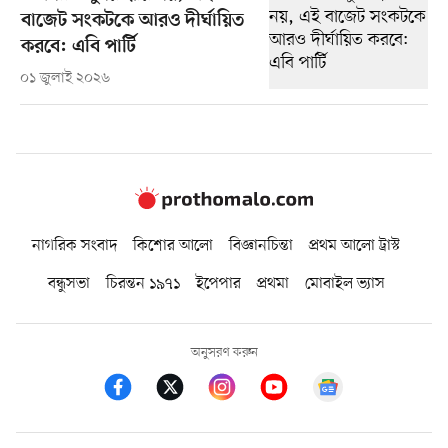
বাজেট সংকটকে আরও দীর্ঘায়িত
করবে: এবি পার্টি
০১ জুলাই ২০২৬
নাগরিক সংবাদ
কিশোর আলো
বিজ্ঞানচিন্তা
প্রথম আলো ট্রাস্ট
বন্ধুসভা
চিরন্তন ১৯৭১
ইপেপার
প্রথমা
মোবাইল ভ্যাস
অনুসরণ করুন