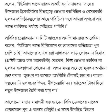
বলেন, ‘স্টার্টআপ খাতে ভারত একটি বড় উদাহরণ। তাদের
উদ্যোক্তা ইকোসিস্টেম বিশ্বজুড়ে ভেঞ্চার ক্যাপিটাল ও বেসরকারি
মূলধন প্রতিষ্ঠানগুলোর কাছে পরিচিত। তবে আমরা এখনো এই
খাতে কাঙ্ক্ষিত পর্যায়ে পৌঁছাতে পারিনি।’
এবিবির চেয়ারম্যান ও সিটি ব্যাংকের এমডি মাসরুর আরেফিন
বলেন, ‘স্টার্টআপ খাতে বিনিয়োগে ব্যাংকারদের অভিজ্ঞতা খুব
বেশি নেই। আমাদের ব্যাংকাররা সাধারণত লাভ-লোকসান হিসাব
(প্রফিট অ্যান্ড লস অ্যাকাউন্ট) বোঝেন, কিন্তু ভেঞ্চার তহবিল বা
মূলধন ব্যবস্থাপনা বোঝেন না। এখন সময় এসেছে মূলধন অর্থায়ন
শুরু করার। মূলধন না আসলে অর্থনীতি টেকসই হবে না। ব্যাংক
স্বল্পমেয়াদি মূলধনের উৎস, দীর্ঘমেয়াদি নয়। ব্যাংকের টাকা দিয়ে
নতুন উদ্যোক্তা তৈরি করা যায় না।’
আলোচনা সভায় সমাপনী বক্তব্য দেন বিডি ভেঞ্চারের সাবেক
চেয়ারম্যান নূর এ আলম চৌধুরী। এ সময় উপস্থিত ছিলেন