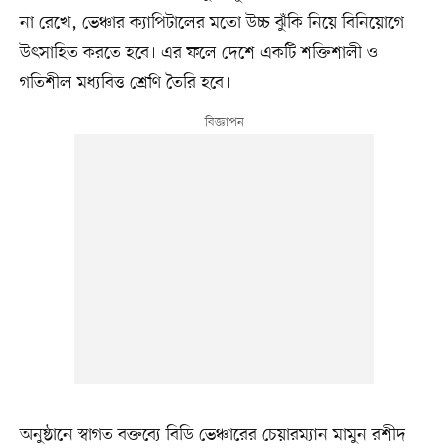
না রেখে, ভেঞ্চার ক্যাপিটালের মতো উচ্চ ঝুঁকি নিয়ে বিনিয়োগে
উৎসাহিত করতে হবে। এর ফলে দেশে একটি শক্তিশালী ও
গতিশীল মধ্যবিত্ত শ্রেণি তৈরি হবে।
অনুষ্ঠানে স্বাগত বক্তব্যে বিডি ভেঞ্চারের চেয়ারম্যান মামুন রশীদ