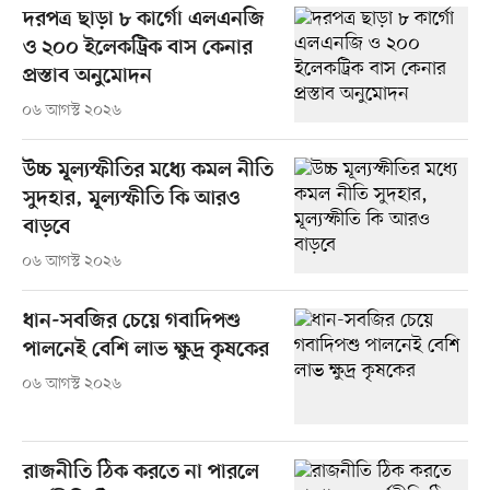
দরপত্র ছাড়া ৮ কার্গো এলএনজি
ও ২০০ ইলেকট্রিক বাস কেনার
প্রস্তাব অনুমোদন
০৬ আগস্ট ২০২৬
উচ্চ মূল্যস্ফীতির মধ্যে কমল নীতি
সুদহার, মূল্যস্ফীতি কি আরও
বাড়বে
০৬ আগস্ট ২০২৬
ধান-সবজির চেয়ে গবাদিপশু
পালনেই বেশি লাভ ক্ষুদ্র কৃষকের
০৬ আগস্ট ২০২৬
রাজনীতি ঠিক করতে না পারলে